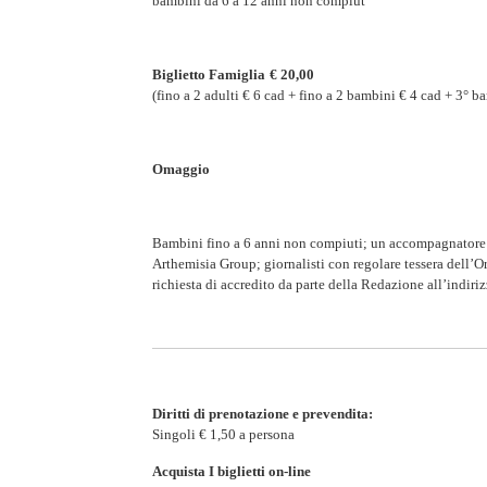
bambini da 6 a 12 anni non compiut
Biglietto Famiglia
€ 20,00
(fino a 2 adulti € 6 cad + fino a 2 bambini € 4 cad + 3°
Omaggio
Bambini fino a 6 anni non compiuti; un accompagnatore pe
Arthemisia Group; giornalisti con regolare tessera dell’Or
richiesta di accredito da parte della Redazione all’indiri
Diritti di prenotazione e prevendita:
Singoli
€
1,50 a persona
Acquista I biglietti on-line