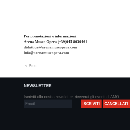
Per prenotazioni e informazioni:
Arena Museo Opera (+39)045 8030461
didattica@arenamuseopera.com
info@arenamuseopera.com
< Prec
NEWSLETTER
Iscriviti alla nostra newsletter, riceverai gli eventi di AMO