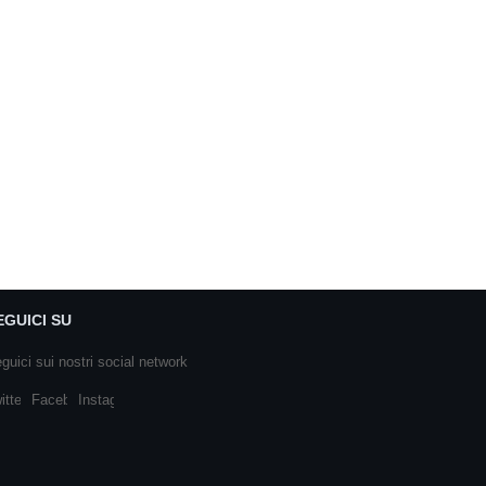
EGUICI SU
guici sui nostri social network
itter
Facebook
Instagram