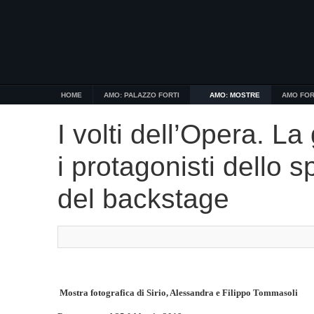
HOME
AMO: PALAZZO FORTI
AMO: MOSTRE
AMO FOR
I volti dell’Opera. La
i protagonisti dello s
del backstage
Mostra fotografica di Sirio, Alessandra e Filippo Tommasoli