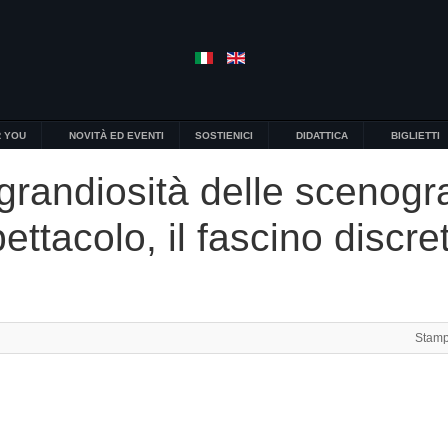
 YOU
NOVITÀ ED EVENTI
SOSTIENICI
DIDATTICA
BIGLIETTI
 grandiosità delle scenogra
pettacolo, il fascino discre
Stam