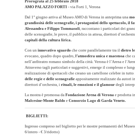
Prorograta al 25 febbraio 2018
AMO PALAZZO FORTI
- via Forti 1, Verona
Dal 1° giugno arriva al Museo AMO di Verona in anteprima una
mos
grandiosità delle scenografie, i protagonisti dello spettacolo, il f
Alessandra e Filippo Tommasoli
, raccontano i particolari dei gran
delle scenografie, le prove, il pubblico in attesa, direttori d’orches
capitali della cultura lirica.
Con un
innovativo sguardo
che corre parallelamente tra il
dietro l
evocano, quadro dopo quadro,
l’atmosfera unica e maestosa
che ca
nell’anfiteatro romano simbolo della città. Verona è l’Arena e l’Ar
Attraverso tagli particolari e suggestivi, emerge il complesso e lun
realizzazione di spettacoli che creano un cartellone celebre in tutt
delle regie e delle scenografie
appositamente realizzate da autori i
direttori d’orchestra, i
rituali, le emozioni e il glamour
degli interp
La mostra è promossa da
Fondazione Arena di Verona
e prodotta i
Malcesine-Monte Baldo
e
Consorzio Lago di Garda Veneto.
BIGLIETTI:
Ingresso compreso nel biglietto per le mostre
permanenti del Museo 
6/intero - € 3/ridotto)