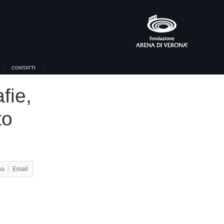
CONTATTI
fie,
to
pa
Email