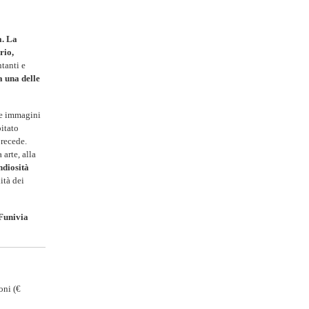
a. La
rio,
ntanti e
 una delle
le immagini
pitato
precede.
arte, alla
ndiosità
ità dei
Funivia
oni (€