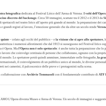
tra fotografica
dedicata al Festival Lirico dell’Arena di Verona:
I volti dell’Oper
ascino discreto del backstage.
Circa 50 immagini, scattate tra il 2012 e il 2013 da
Si
di spettacoli nel teatro lirico all’aperto più grande al mondo: la preparazione dei ca
tra e grandi registi al lavoro, l’emozione generale che da oltre un secolo rende
Verona
e quinte
– celato agli occhi del pubblico – e
la visione che si apre allo spettatore
, 
ratterizza i numerosi allestimenti che dal 1913 si susseguono nel Festival lirico os
ena è Opera. Ma
l’Opera non è solo spettacolo
: è anche tutta la preparazione che lo 
go lavoro che coinvolge centinaia di persone che collaborano, ognuno con la propria 
o il mondo. Lo spettatore potrà quindi ammirare, immortalate nelle fotografie,
la gra
nternazionali, il coinvolgimento di un pubblico unico al mondo, le diverse personal
reti nei camerini, il palcoscenico delle prove e i protagonisti sulla scena.
n collaborazione con
Archivio Tommasoli
con il fondamentale contributo di
ATF 
AMO L’Opera diventa Museo e Arena di Verona. Un secolo di immagini e suggesti